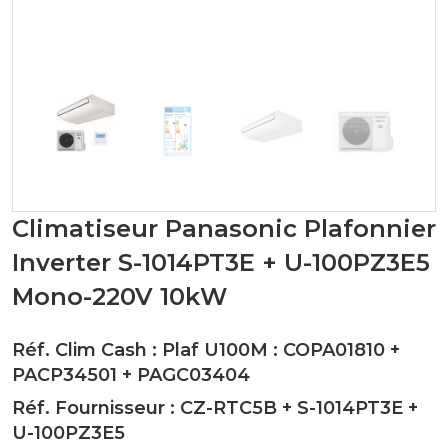
Climatiseur Panasonic Plafonnier
Inverter S-1014PT3E + U-100PZ3E5
Mono-220V 10kW
Réf. Clim Cash : Plaf U100M :
COPA01810
+
PACP34501
+
PAGC03404
Réf. Fournisseur :
CZ-RTC5B
+
S-1014PT3E
+
U-100PZ3E5