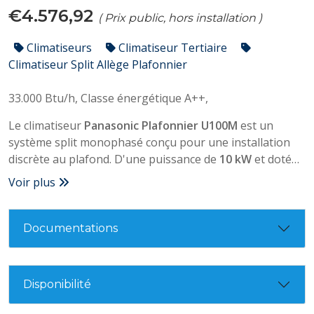
€4.576,92
( Prix public, hors installation )
Climatiseurs
Climatiseur Tertiaire
Climatiseur Split Allège Plafonnier
33.000 Btu/h,
Classe énergétique A++,
Le climatiseur
Panasonic Plafonnier U100M
est un
système split monophasé conçu pour une installation
discrète au plafond. D'une puissance de
10 kW
et doté
de la technologie
Inverter
, il offre une haute efficacité
Voir plus
énergétique (
classe A++
). Il utilise le gaz réfrigérant
R32
et est idéal pour les grands espaces tertiaires ou
commerciaux.
Documentations
Disponibilité