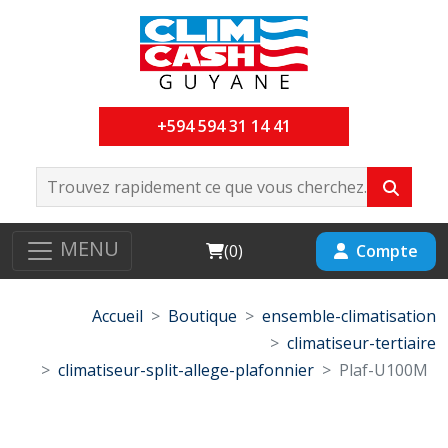
+594 594 31 14 41
MENU
Cart
Compte
(
0
)
Accueil
Boutique
ensemble-climatisation
climatiseur-tertiaire
climatiseur-split-allege-plafonnier
Plaf-U100M