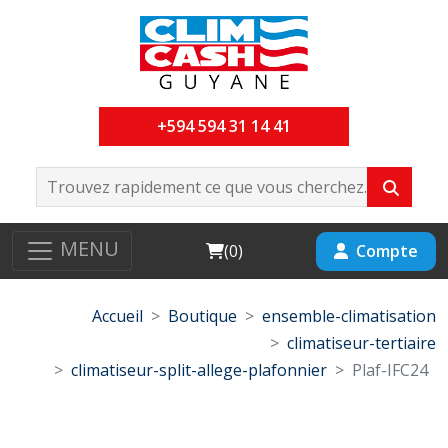
+594 594 31 14 41
MENU
Cart
Compte
(
0
)
Accueil
Boutique
ensemble-climatisation
climatiseur-tertiaire
climatiseur-split-allege-plafonnier
Plaf-IFC24