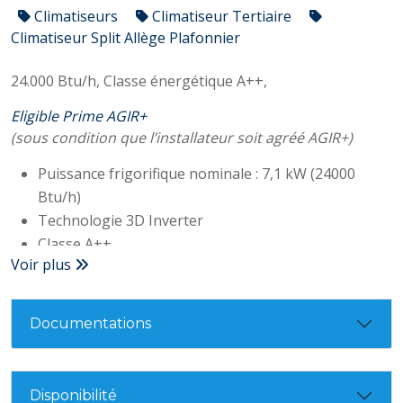
Climatiseurs
Climatiseur Tertiaire
Climatiseur Split Allège Plafonnier
24.000 Btu/h,
Classe énergétique A++,
Eligible Prime AGIR+
(sous condition que l’installateur soit agréé AGIR+)
Puissance frigorifique nominale : 7,1 kW (24000
Btu/h)
Technologie 3D Inverter
Classe A++
Voir plus
SEER : 6,60
Conso électrique : 3540W
Niveau sonore (unité interne/externe) : 36/52dB(A)
Documentations
Fréquence : 50/60 Hz
Gaz R32
Télécommande filaire optionnelle
Disponibilité