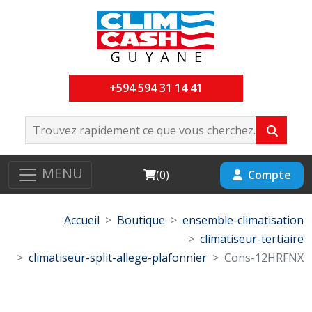
+594 594 31 14 41
MENU
Cart
Compte
(
0
)
Accueil
Boutique
ensemble-climatisation
climatiseur-tertiaire
climatiseur-split-allege-plafonnier
Cons-12HRFNX