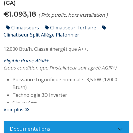
(GA)
€1.093,18
( Prix public, hors installation )
Climatiseurs
Climatiseur Tertiaire
Climatiseur Split Allège Plafonnier
12.000 Btu/h,
Classe énergétique A++,
Eligible Prime AGIR+
(sous condition que l’installateur soit agréé AGIR+)
Puissance frigorifique nominale : 3,5 kW (12000
Btu/h)
Technologie 3D Inverter
Classe A++
Voir plus
SEER : 6,20
Conso électrique : 3520W
Niveau sonore (unité interne/externe) : 33,5/56dB(A)
Documentations