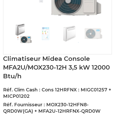
Climatiseur Midea Console
MFA2U/MOX230-12H 3,5 kW 12000
Btu/h
Réf. Clim Cash : Cons 12HRFNX :
MIGC01257
+
MICP01202
Réf. Fournisseur :
MOX230-12HFN8-
QRD0W(GA)
+
MFA2U-12HRFNX-QRD0W