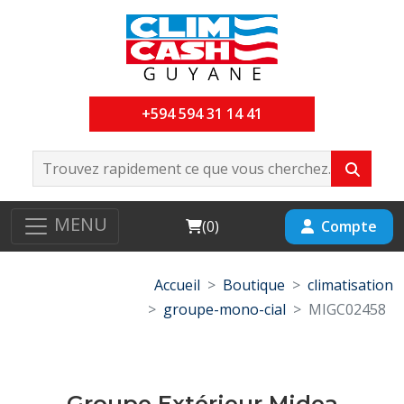
+594 594 31 14 41
MENU
Cart
Compte
(
0
)
Accueil
Boutique
climatisation
groupe-mono-cial
MIGC02458
Groupe Extérieur Midea