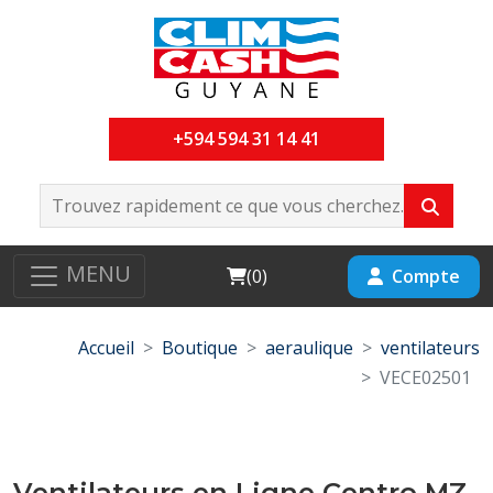
+594 594 31 14 41
MENU
Cart
Compte
(
0
)
Accueil
Boutique
aeraulique
ventilateurs
VECE02501
Ventilateurs en Ligne Centro MZ-