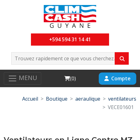
+594 594 31 14 41
MENU
Cart
Compte
(
0
)
Accueil
Boutique
aeraulique
ventilateurs
VECE01601
Ventilateurs en Ligne Centro MZ-