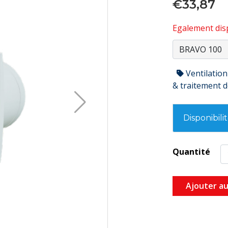
€33,87
Egalement disp
Ventilation
& traitement de
Disponibili
Quantité
Ajouter au