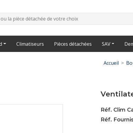
d
Climatiseurs
Pièces détachées
SAV
Dem
Accueil
Bo
Ventilat
Réf. Clim C
Réf. Fourni