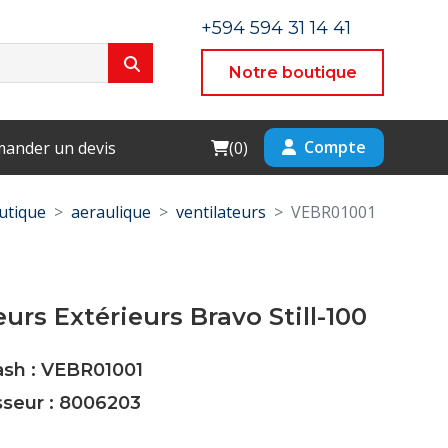
+594 594 31 14 41
Notre boutique
Cart
Compte
ander un devis
(
0
)
utique
aeraulique
ventilateurs
VEBR01001
eurs Extérieurs Bravo Still-100
ash : VEBR01001
sseur : 8006203