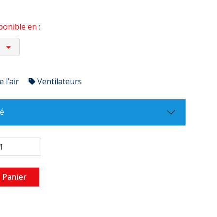
onible en :
 l’air
Ventilateurs
té
 Panier