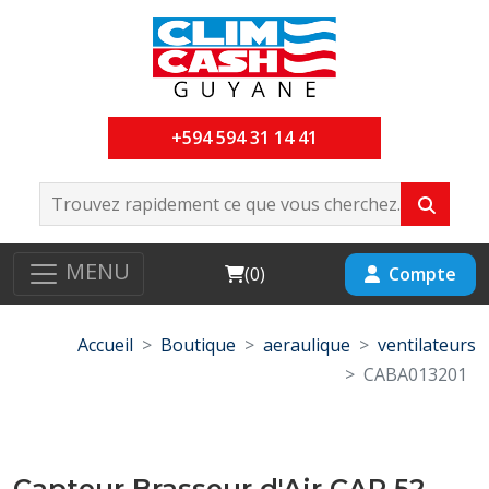
+594 594 31 14 41
MENU
Cart
Compte
(
0
)
Accueil
Boutique
aeraulique
ventilateurs
CABA013201
Capteur Brasseur d'Air CAP 52-