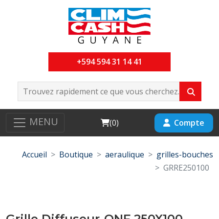
+594 594 31 14 41
MENU
Cart
Compte
(
0
)
Accueil
Boutique
aeraulique
grilles-bouches
GRRE250100
Grille Diffuseur-ONF 250X100