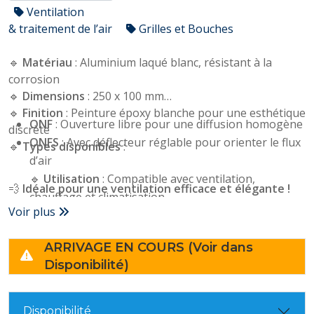
Ventilation
& traitement de l’air
Grilles et Bouches
🔹
Matériau
: Aluminium laqué blanc, résistant à la
corrosion
🔹
Dimensions
: 250 x 100 mm
🔹
Finition
: Peinture époxy blanche pour une esthétique
ONF
: Ouverture libre pour une diffusion homogène
discrète
ONFS
: Avec déflecteur réglable pour orienter le flux
🔹
Types disponibles
:
d’air
🔹
Utilisation
: Compatible avec ventilation,
💨
Idéale pour une ventilation efficace et élégante !
chauffage et climatisation
Voir plus
🔹
Fixation
: Installation facile sur mur ou plafond
🔹
Avantages
:
ARRIVAGE EN COURS (Voir dans
✅ Diffusion optimale de l’air
Disponibilité)
✅ Design sobre et moderne
✅ Robuste et durable (aluminium traité)
✅ Facile à installer et entretenir
Disponibilité