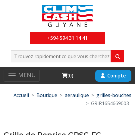
+594 594 31 14 41
MENU
Cart
Compte
(
0
)
Accueil
Boutique
aeraulique
grilles-bouches
GRIR1654669003
Grille de Reprise GRSC-FC