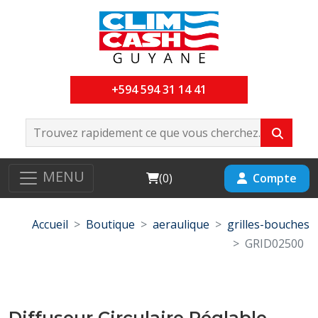
+594 594 31 14 41
MENU
Cart
Compte
(
0
)
Accueil
Boutique
aeraulique
grilles-bouches
GRID02500
Diffuseur Circulaire Réglable