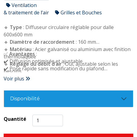
Ventilation
& traitement de l’air
Grilles et Bouches
🔹
Type
: Diffuseur circulaire réglable pour dalle
600x600 mm
🔹
Diamètre de raccordement
: 160 mm
🔹
Matériau
: Acier galvanisé ou aluminium avec finition
✅
Avantages
:
thermolaquée
✔️ Diffusion optimisée et ajustable
🔹
Réglage du débit d’air
: Oui, ajustable selon les
✔️ Pose rapide sans modification du plafond
besoins
��️ Matériau durable et facile à entretenir
🔹
Voir plus
Diffusion homogène
: Confort thermique optimal,
faible niveau sonore
🔹
Installation
: Facile, compatible avec les faux plafonds
Disponibilité
standard
🔹
Design
: Discret et moderne, s’intègre parfaitement
aux environnements professionnels
Quantité
🔹
Entretien
: Simple et rapide, nettoyage occasionnel
avec un chiffon doux