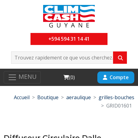
+594 594 31 14 41
MENU
Cart
Compte
(
0
)
Accueil
Boutique
aeraulique
grilles-bouches
GRID01601
Diffuseur Circulaire Dalle-