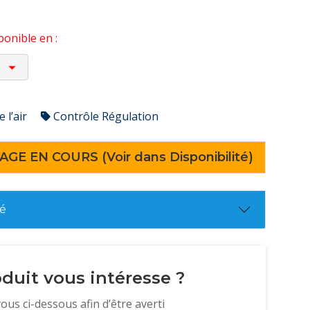
onible en :
 l’air
Contrôle Régulation
AGE EN COURS (Voir dans Disponibilité)
té
duit vous intéresse ?
vous ci-dessous afin d’être averti