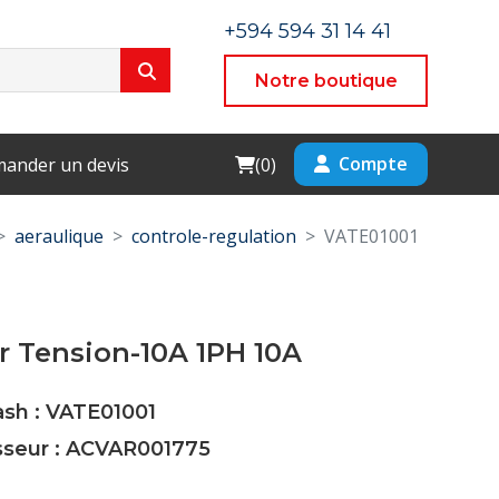
+594 594 31 14 41
Notre boutique
Cart
Compte
ander un devis
(
0
)
aeraulique
controle-regulation
VATE01001
r Tension-10A 1PH 10A
ash : VATE01001
isseur : ACVAR001775