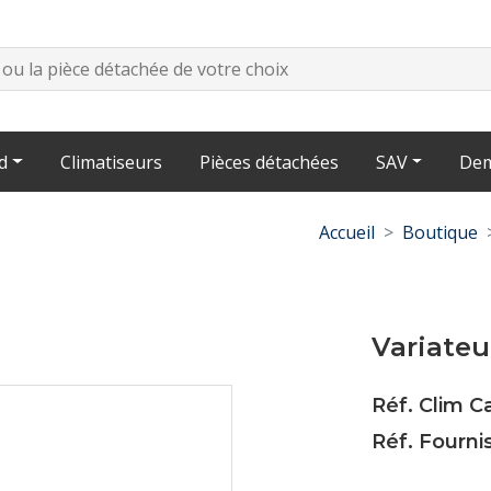
d
Climatiseurs
Pièces détachées
SAV
Dem
Accueil
Boutique
Variateu
Réf. Clim C
Réf. Fourn