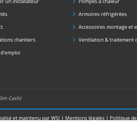
r un installateur
Pompes à chaleur
ités
Armoires réfrigérées
ct
Accessoires montage et e
ations chantiers
Ventilation & traitement d
 d'emploi
lim Cash)
réalisé et maintenu par
WSI
|
Mentions légales
|
Politique d