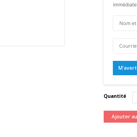
immédiatem
M'averti
Quantité
Ajouter au