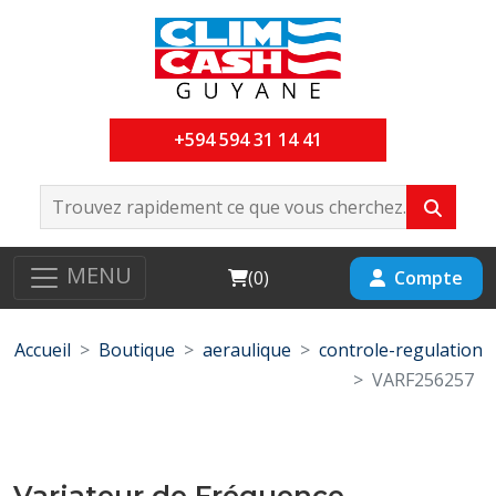
+594 594 31 14 41
MENU
Cart
Compte
(
0
)
Accueil
Boutique
aeraulique
controle-regulation
VARF256257
Variateur de Fréquence