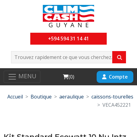
+594 594 31 14 41
MENU
Cart
Compte
(
0
)
Accueil
Boutique
aeraulique
caissons-tourelles
VECA452221
Kit Standard Ecowatt 10 Nu Intz