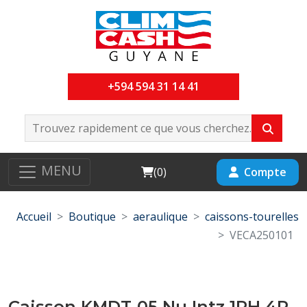
+594 594 31 14 41
MENU
Cart
Compte
(
0
)
Accueil
Boutique
aeraulique
caissons-tourelles
VECA250101
Caisson KMDT-05 Nu Intz 1PH 4P