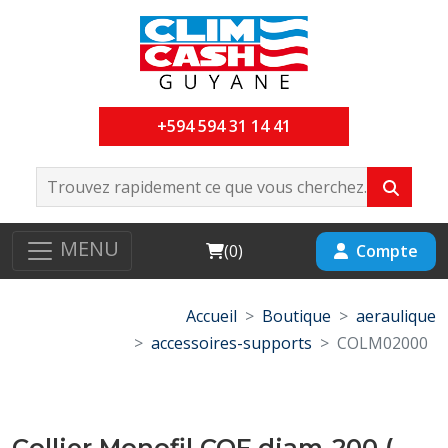
+594 594 31 14 41
MENU
Cart
Compte
(
0
)
Accueil
Boutique
aeraulique
accessoires-supports
COLM02000
Collier Monofil COF diam-200 (