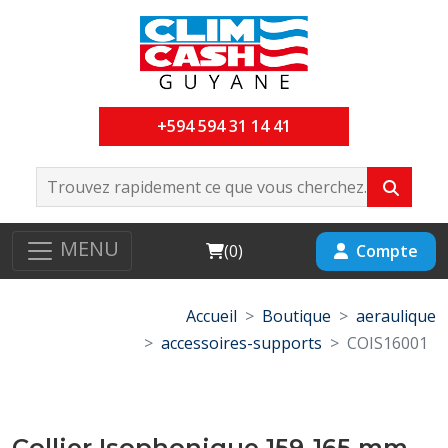
+594 594 31 14 41
MENU
Cart
Compte
(
0
)
Accueil
Boutique
aeraulique
accessoires-supports
COIS16001
Collier Isophonique 159-165 mm