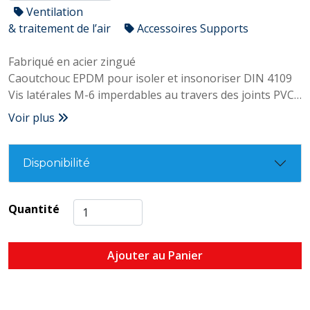
Ventilation
& traitement de l’air
Accessoires Supports
Fabriqué en acier zingué
Caoutchouc EPDM pour isoler et insonoriser DIN 4109
Vis latérales M-6 imperdables au travers des joints PVC
et de triple actionnement plat, philips et HEXAGONALE
Voir plus
Écrou double filet M-8+M-10 soudé
Températures maximales de travail -30º / 110º
Idéal pour la fixation de tuyaux lourds de cuivre, PVC et
Disponibilité
acier
Quantité
Ajouter au Panier