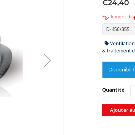
€24,40
Egalement disp
Ventilation
& traitement de
Disponibili
Quantité
Ajouter au