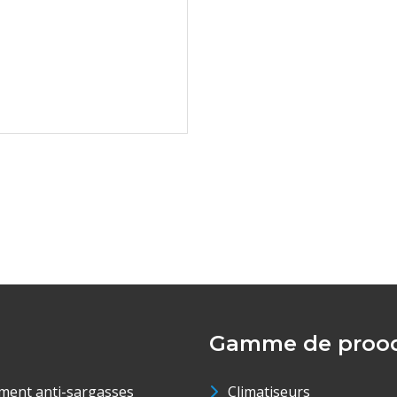
Gamme de prood
ment anti-sargasses
Climatiseurs