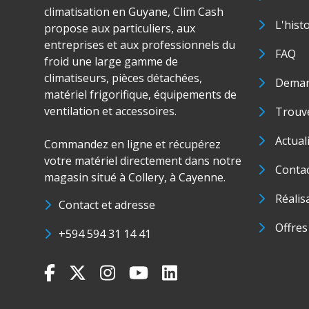
climatisation en Guyane, Clim Cash
L'hist
propose aux particuliers, aux
entreprises et aux professionnels du
FAQ
froid une large gamme de
climatiseurs, pièces détachées,
Deman
matériel frigorifique, équipements de
ventilation et accessoires.
Trouve
Actual
Commandez en ligne et récupérez
votre matériel directement dans notre
Conta
magasin situé à Collery, à Cayenne.
Réalis
Contact et adresse
Offres
+594 594 31 14 41