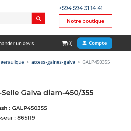
+594 594 31 14 41
Notre boutique
Cart
Compte
ander un devis
(
0
)
aeraulique
access-gaines-galva
GALP450355
Selle Galva diam-450/355
Cash : GALP450355
sseur : 865119