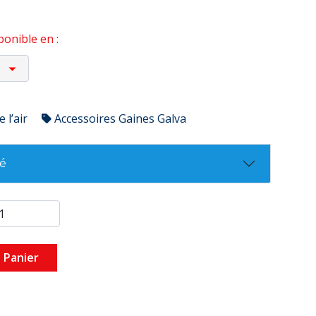
onible en :
 l’air
Accessoires Gaines Galva
té
 Panier