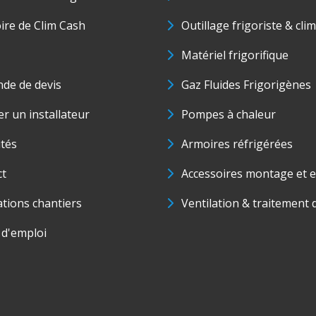
oire de Clim Cash
Outillage frigoriste & cli
Matériel frigorifique
de de devis
Gaz Fluides Frigorigènes
r un installateur
Pompes à chaleur
ités
Armoires réfrigérées
ct
Accessoires montage et e
ations chantiers
Ventilation & traitement d
 d'emploi