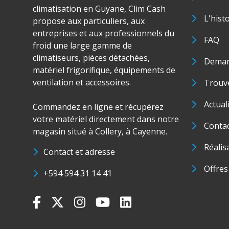
climatisation en Guyane, Clim Cash
L'hist
propose aux particuliers, aux
entreprises et aux professionnels du
FAQ
froid une large gamme de
climatiseurs, pièces détachées,
Deman
matériel frigorifique, équipements de
ventilation et accessoires.
Trouve
Actual
Commandez en ligne et récupérez
votre matériel directement dans notre
Conta
magasin situé à Collery, à Cayenne.
Réalis
Contact et adresse
Offres
+594 594 31 14 41