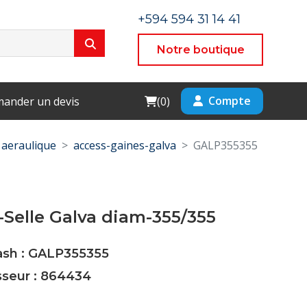
+594 594 31 14 41
Notre boutique
Cart
Compte
ander un devis
(
0
)
aeraulique
access-gaines-galva
GALP355355
Selle Galva diam-355/355
Cash : GALP355355
sseur : 864434