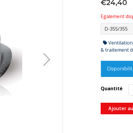
€24,40
Egalement disp
Ventilation
& traitement de
Disponibili
Quantité
Ajouter au