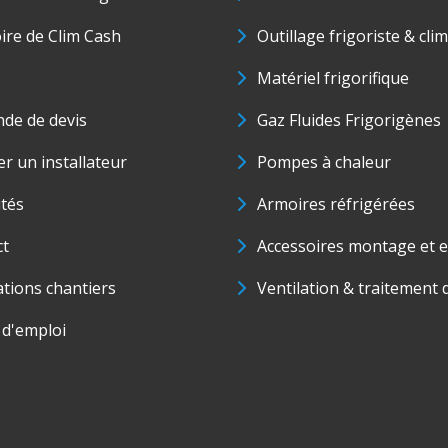
oire de Clim Cash
Outillage frigoriste & cli
Matériel frigorifique
de de devis
Gaz Fluides Frigorigènes
r un installateur
Pompes à chaleur
ités
Armoires réfrigérées
ct
Accessoires montage et e
ations chantiers
Ventilation & traitement d
 d'emploi