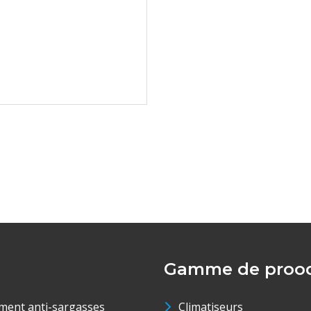
Gamme de prood
ment anti-sargasses
Climatiseurs