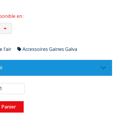
onible en :
 l’air
Accessoires Gaines Galva
té
 Panier