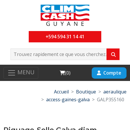
+594 594 31 14 41
MENU
Cart
Compte
(
0
)
Accueil
Boutique
aeraulique
access-gaines-galva
GALP355160
Piquage-Selle Galva diam-