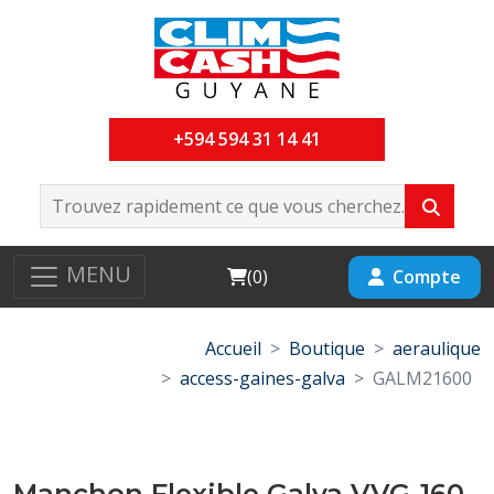
+594 594 31 14 41
MENU
Cart
Compte
(
0
)
Accueil
Boutique
aeraulique
access-gaines-galva
GALM21600
Manchon Flexible Galva VVG-160