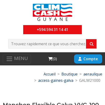
+594 594 31 14 41
MENU
Cart
Compte
(
0
)
Accueil
Boutique
aeraulique
access-gaines-galva
GALM21000
Manchon Flexible Galva VVG-100