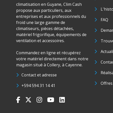
climatisation en Guyane, Clim Cash
L'hist
propose aux particuliers, aux
entreprises et aux professionnels du
FAQ
froid une large gamme de
climatiseurs, pièces détachées,
Deman
matériel frigorifique, équipements de
ventilation et accessoires.
Trouve
Actual
Commandez en ligne et récupérez
votre matériel directement dans notre
Conta
magasin situé à Collery, à Cayenne.
Réalis
Contact et adresse
Offres
+594 594 31 14 41