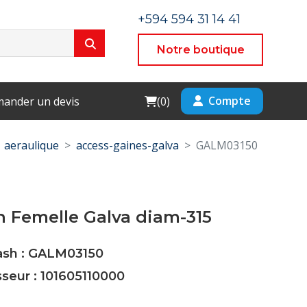
+594 594 31 14 41
Notre boutique
Cart
Compte
ander un devis
(
0
)
aeraulique
access-gaines-galva
GALM03150
 Femelle Galva diam-315
Cash : GALM03150
sseur : 101605110000