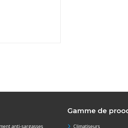
Gamme de prood
ment anti-sargasses
Climatiseurs