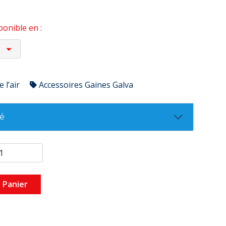
onible en :
 l’air
Accessoires Gaines Galva
té
 Panier