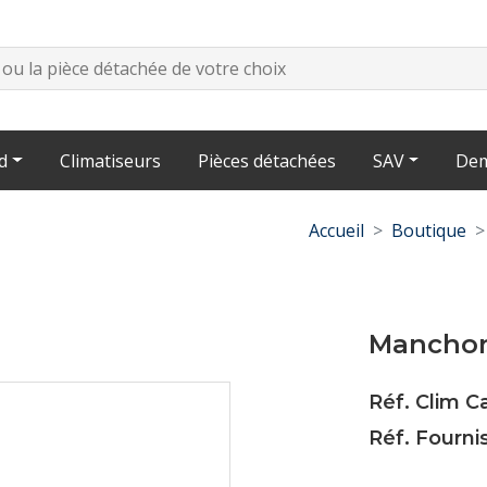
d
Climatiseurs
Pièces détachées
SAV
Dem
Accueil
Boutique
Manchon
Réf. Clim 
Réf. Fourni