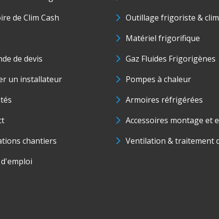
oire de Clim Cash
Outillage frigoriste & cli
Matériel frigorifique
de de devis
Gaz Fluides Frigorigènes
r un installateur
Pompes à chaleur
ités
Armoires réfrigérées
ct
Accessoires montage et e
ations chantiers
Ventilation & traitement d
 d'emploi