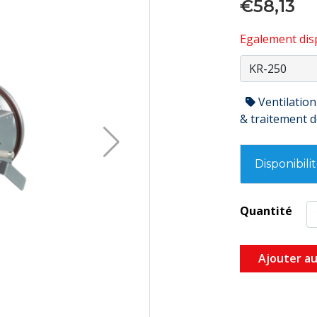
€58,13
Egalement disp
Ventilation
& traitement de
Disponibili
Quantité
Ajouter au