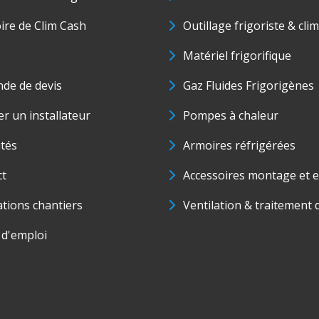
oire de Clim Cash
Outillage frigoriste & cli
Matériel frigorifique
de de devis
Gaz Fluides Frigorigènes
r un installateur
Pompes à chaleur
ités
Armoires réfrigérées
ct
Accessoires montage et e
ations chantiers
Ventilation & traitement d
 d'emploi