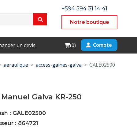
+594 594 31 14 41
Notre boutique
Cart
Compte
ander un devis
(
0
)
aeraulique
access-gaines-galva
GALE02500
 Manuel Galva KR-250
Cash : GALE02500
sseur : 864721