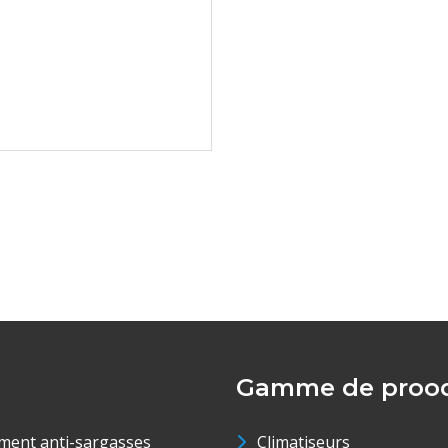
Gamme de prood
ment anti-sargasses
Climatiseurs