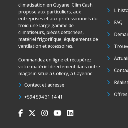
climatisation en Guyane, Clim Cash
L'hist
propose aux particuliers, aux
entreprises et aux professionnels du
FAQ
froid une large gamme de
climatiseurs, pièces détachées,
Deman
matériel frigorifique, équipements de
ventilation et accessoires.
Trouve
Actual
Commandez en ligne et récupérez
votre matériel directement dans notre
Conta
magasin situé à Collery, à Cayenne.
Réalis
Contact et adresse
Offres
+594 594 31 14 41