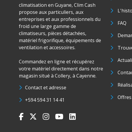
climatisation en Guyane, Clim Cash
L'hist
propose aux particuliers, aux
entreprises et aux professionnels du
FAQ
froid une large gamme de
climatiseurs, pièces détachées,
Deman
matériel frigorifique, équipements de
ventilation et accessoires.
Trouve
Actual
Commandez en ligne et récupérez
votre matériel directement dans notre
Conta
magasin situé à Collery, à Cayenne.
Réalis
Contact et adresse
Offres
+594 594 31 14 41