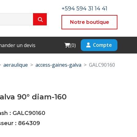
+594 594 31 14 41
Notre boutique
Cart
Compte
ander un devis
(
0
)
aeraulique
access-gaines-galva
GALC90160
alva 90° diam-160
Cash : GALC90160
sseur : 864309