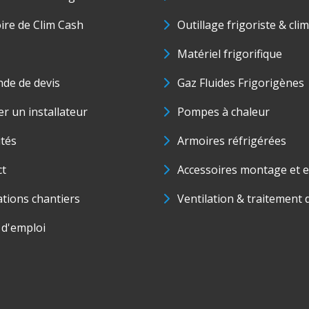
oire de Clim Cash
Outillage frigoriste & cli
Matériel frigorifique
de de devis
Gaz Fluides Frigorigènes
r un installateur
Pompes à chaleur
ités
Armoires réfrigérées
ct
Accessoires montage et e
ations chantiers
Ventilation & traitement d
 d'emploi