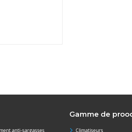
Gamme de prood
ment anti-sargasses
Climatiseurs