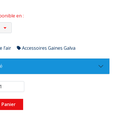
onible en :
 l’air
Accessoires Gaines Galva
té
 Panier