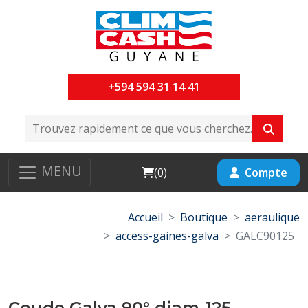
+594 594 31 14 41
MENU
Cart
Compte
(
0
)
Accueil
Boutique
aeraulique
access-gaines-galva
GALC90125
Coude Galva 90° diam-125