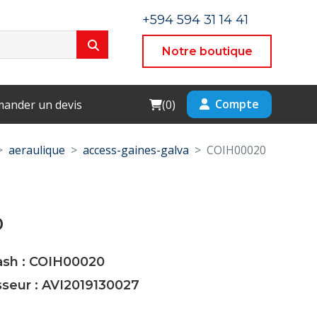
+594 594 31 14 41
Notre boutique
Cart
Compte
ander un devis
(
0
)
aeraulique
access-gaines-galva
COIH00020
0
Cash : COIH00020
sseur : AVI2019130027