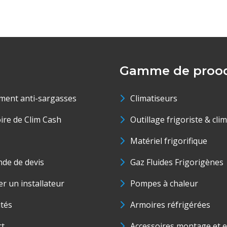
Gamme de prood
ment anti-sargasses
Climatiseurs
oire de Clim Cash
Outillage frigoriste & cli
Matériel frigorifique
de de devis
Gaz Fluides Frigorigènes
r un installateur
Pompes à chaleur
ités
Armoires réfrigérées
ct
Accessoires montage et e