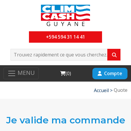
+594 594 31 14 41
MENU
Cart
Compte
(
0
)
Quote
Accueil >
Je valide ma commande