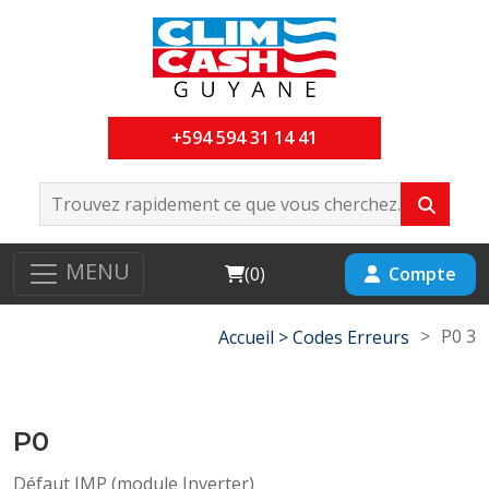
+594 594 31 14 41
MENU
Cart
Compte
(
0
)
>
P0 3
Accueil >
Codes Erreurs
P0
Défaut IMP (module Inverter)