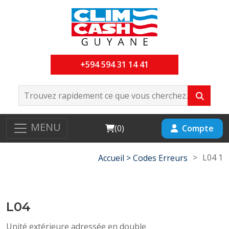
+594 594 31 14 41
MENU
Cart
Compte
(
0
)
>
L04 1
Accueil >
Codes Erreurs
L04
Unité extérieure adressée en double