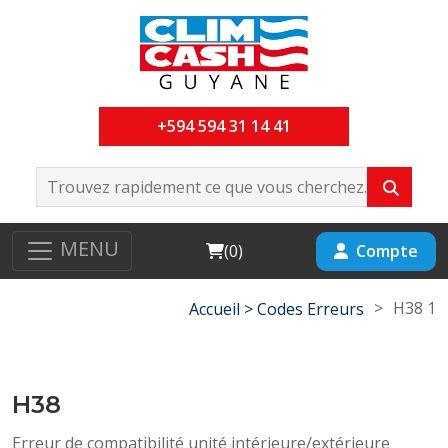
+594 594 31 14 41
MENU
Cart
Compte
(
0
)
>
H38 1
Accueil >
Codes Erreurs
H38
Erreur de compatibilité unité intérieure/extérieure