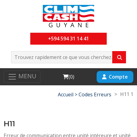
+594 594 31 14 41
MENU
Cart
Compte
(
0
)
>
H11 1
Accueil >
Codes Erreurs
H11
Erreur de communication entre unité intéreure et unité