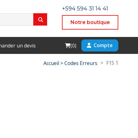
+594 594 31 14 41
Notre boutique
Cart
Compte
ander un devis
(
0
)
>
F15 1
Accueil >
Codes Erreurs