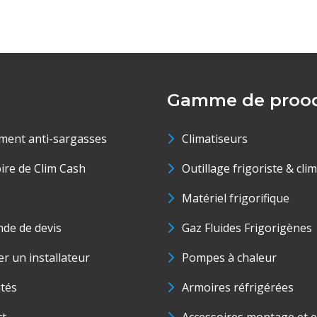
Gamme de prood
ment anti-sargasses
Climatiseurs
oire de Clim Cash
Outillage frigoriste & cli
Matériel frigorifique
de de devis
Gaz Fluides Frigorigènes
r un installateur
Pompes à chaleur
ités
Armoires réfrigérées