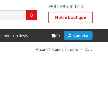
+594 594 31 14 41
Notre boutique
Cart
Compte
ander un devis
(
0
)
>
E5 3
Accueil >
Codes Erreurs