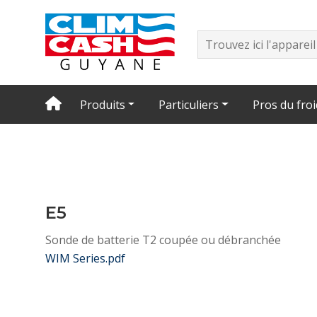
Produits
Particuliers
Pros du froi
E5
Sonde de batterie T2 coupée ou débranchée
WIM Series.pdf