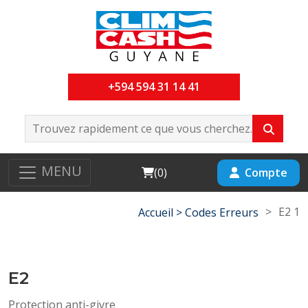
+594 594 31 14 41
MENU
Cart
Compte
(
0
)
>
E2 1
Accueil >
Codes Erreurs
E2
Protection anti-givre