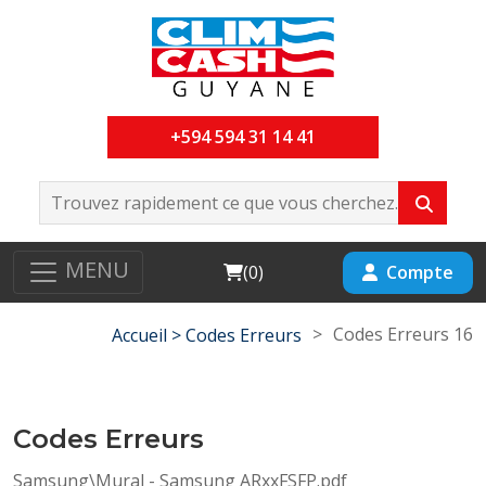
+594 594 31 14 41
MENU
Cart
Compte
(
0
)
>
Codes Erreurs 16
Accueil >
Codes Erreurs
Codes Erreurs
Samsung\Mural - Samsung ARxxFSFP.pdf