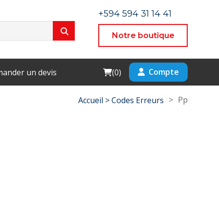
+594 594 31 14 41
Notre boutique
Cart
Compte
ander un devis
(
0
)
>
Pp
Accueil >
Codes Erreurs