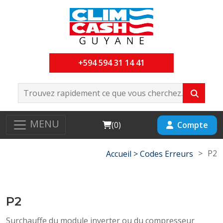
+594 594 31 14 41
MENU
Cart
Compte
(
0
)
>
P2
Accueil >
Codes Erreurs
P2
Surchauffe du module inverter ou du compresseur