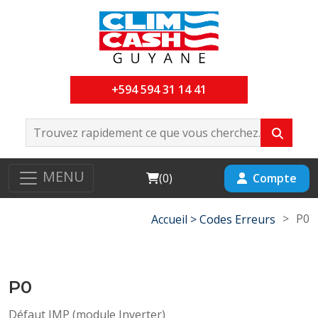
+594 594 31 14 41
MENU
Cart
Compte
(
0
)
>
P0
Accueil >
Codes Erreurs
P0
Défaut IMP (module Inverter)