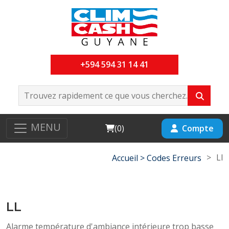
+594 594 31 14 41
MENU
Cart
Compte
(
0
)
>
Ll
Accueil >
Codes Erreurs
LL
Alarme température d'ambiance intérieure trop basse