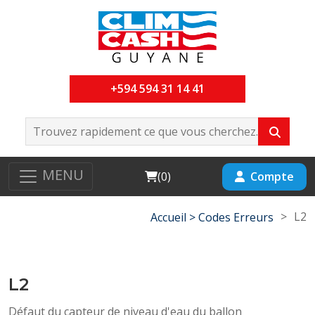
+594 594 31 14 41
MENU
Cart
Compte
(
0
)
>
L2
Accueil >
Codes Erreurs
L2
Défaut du capteur de niveau d'eau du ballon