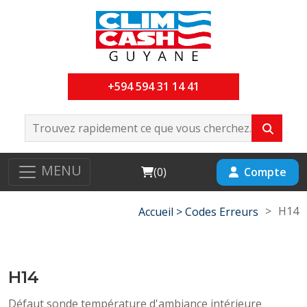
+594 594 31 14 41
MENU
Cart
Compte
(
0
)
>
H14
Accueil >
Codes Erreurs
H14
Défaut sonde température d'ambiance intérieure