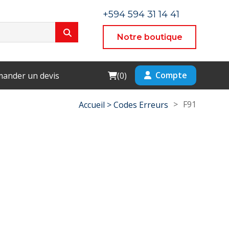
+594 594 31 14 41
Notre boutique
Cart
Compte
ander un devis
(
0
)
>
F91
Accueil >
Codes Erreurs