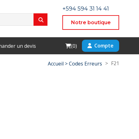
+594 594 31 14 41
Notre boutique
Cart
Compte
ander un devis
(
0
)
>
F21
Accueil >
Codes Erreurs