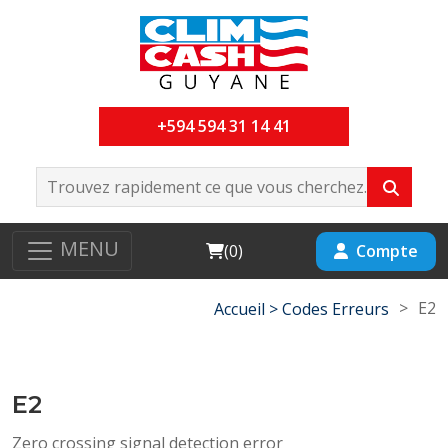
+594 594 31 14 41
MENU
Cart
Compte
(
0
)
>
E2
Accueil >
Codes Erreurs
E2
Zero crossing signal detection error