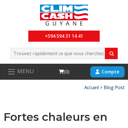
+594 594 31 14 41
MENU
Cart
Compte
(
0
)
Accueil >
Blog Post
Fortes chaleurs en