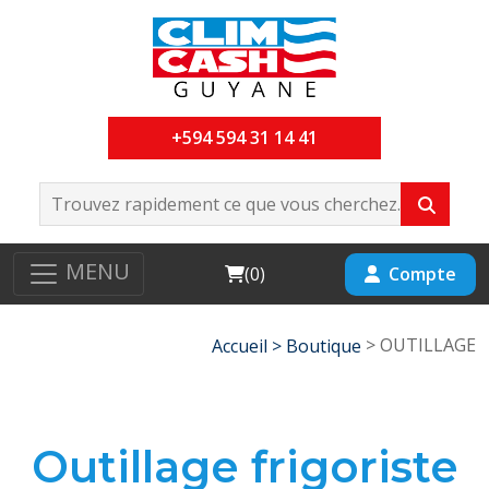
+594 594 31 14 41
MENU
Cart
Compte
(
0
)
> OUTILLAGE
Accueil >
Boutique
Outillage frigoriste