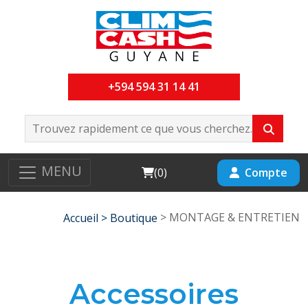
+594 594 31 14 41
MENU
Cart
Compte
(
0
)
> MONTAGE & ENTRETIEN
Accueil >
Boutique
Accessoires