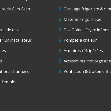
oire de Clim Cash
Outillage frigoriste & cli
Matériel frigorifique
de de devis
Gaz Fluides Frigorigènes
r un installateur
Pompes à chaleur
ités
Armoires réfrigérées
ct
Accessoires montage et e
ations chantiers
Ventilation & traitement d
 d'emploi