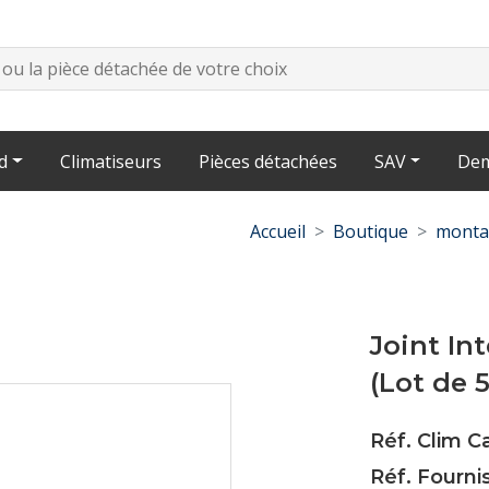
d
Climatiseurs
Pièces détachées
SAV
Dem
Accueil
Boutique
monta
Joint Int
(Lot de 5
Réf. Clim C
Réf. Fourni