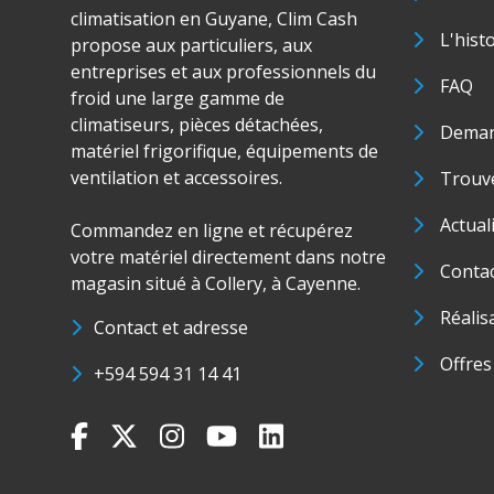
climatisation en Guyane, Clim Cash
L'hist
propose aux particuliers, aux
entreprises et aux professionnels du
FAQ
froid une large gamme de
climatiseurs, pièces détachées,
Deman
matériel frigorifique, équipements de
ventilation et accessoires.
Trouve
Actual
Commandez en ligne et récupérez
votre matériel directement dans notre
Conta
magasin situé à Collery, à Cayenne.
Réalis
Contact et adresse
Offres
+594 594 31 14 41