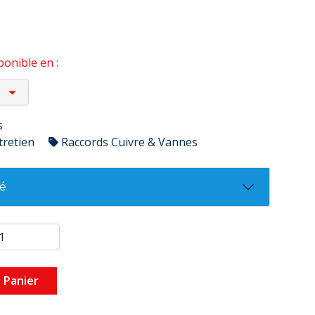
onible en :
s
tretien
Raccords Cuivre & Vannes
té
 Panier