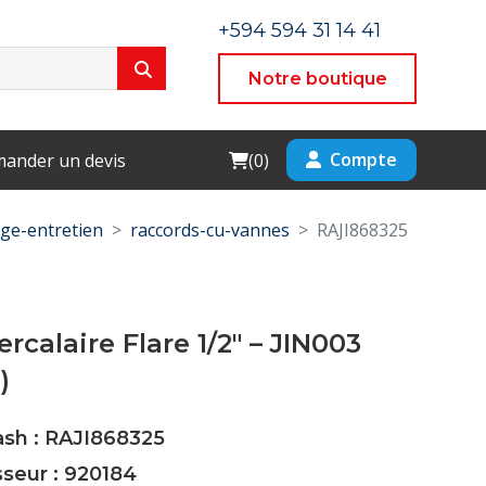
+594 594 31 14 41
Notre boutique
Cart
Compte
ander un devis
(
0
)
ge-entretien
raccords-cu-vannes
RAJI868325
ercalaire Flare 1/2" – JIN003
)
ash : RAJI868325
sseur : 920184